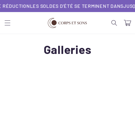
et
 RÉDUCTION
LES SOLDES D'ÉTÉ SE TERMINENT DANS
JUSQU
passer
au
contenu
Panier
Galleries