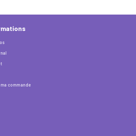
rmations
os
rnal
t
e ma commande