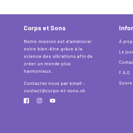
Corps et Sons
Info
Notre mission est d'améliorer
À prop
votre bien-être grâce à la
Le jou
science des vibrations afin de
Contac
créer un monde plus
harmonieux.
F.A.Q
Contactez nous par email :
Suivr
contact@corps-et-sons.ch
Facebook
Instagram
YouTube