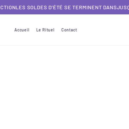
et
TION
passer
LES SOLDES D'ÉTÉ SE TERMINENT DANS
JUSQU
au
contenu
Accueil
Le Rituel
Contact