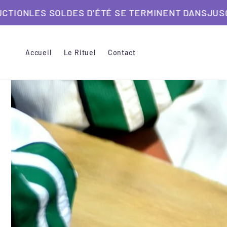
et
LDES D'ÉTÉ SE TERMINENT DANS
passer
JUSQU'À 40% DE 
au
contenu
Accueil
Le Rituel
Contact